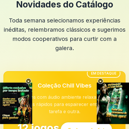
Novidades do Catálogo
Toda semana selecionamos experiências
inéditas, relembramos clássicos e sugerimos
modos cooperativos para curtir com a
galera.
EM DESTAQUE
×
×
Coleção Chill Vibes
Jogos com áudio ambiente relaxante e
desafios rápidos para espairecer entre uma
tarefa e outra.
12 jogos